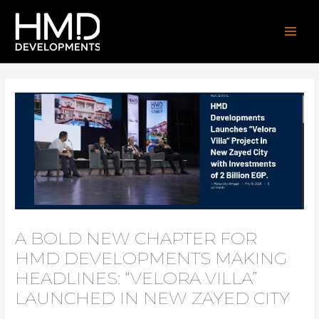
Skip
Post
MAI
to
navigation
MEN
content
A BOLD NEW CHAPTER FOR
HMD DEVELOPMENTS MAKING
HEADLINES: “VELORA VILLA”
LAUNCHED IN NEW ZAYED CITY